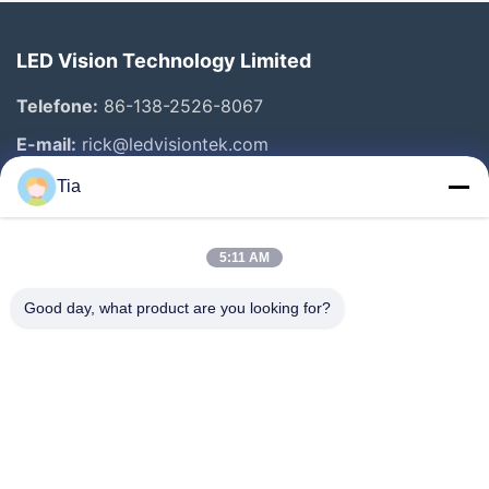
LED Vision Technology Limited
Telefone:
86-138-2526-8067
E-mail:
rick@ledvisiontek.com
Tia
Links Rápidos
5:11 AM
Casa
Produtos
Good day, what product are you looking for?
Sobre Nós
Excursão Da Fábrica
Controle Da Qualidade
Notícia