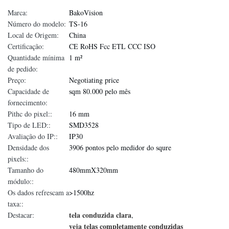
Marca:
BakoVision
Número do modelo:
TS-16
Local de Origem:
China
Certificação:
CE RoHS Fcc ETL CCC ISO
Quantidade mínima
1 m²
de pedido:
Preço:
Negotiating price
Capacidade de
sqm 80.000 pelo mês
fornecimento:
Pithc do pixel::
16 mm
Tipo de LED::
SMD3528
Avaliação do IP::
IP30
Densidade dos
3906 pontos pelo medidor do squre
pixels::
Tamanho do
480mmX320mm
módulo::
Os dados refrescam a
>1500hz
taxa::
tela conduzida clara
Destacar:
,
veja telas completamente conduzidas