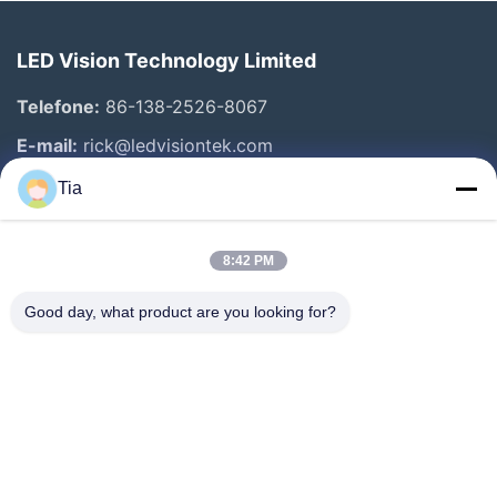
LED Vision Technology Limited
Telefone:
86-138-2526-8067
E-mail:
rick@ledvisiontek.com
Tia
Links Rápidos
8:42 PM
Casa
Produtos
Good day, what product are you looking for?
Sobre Nós
Excursão Da Fábrica
Controle Da Qualidade
Notícia