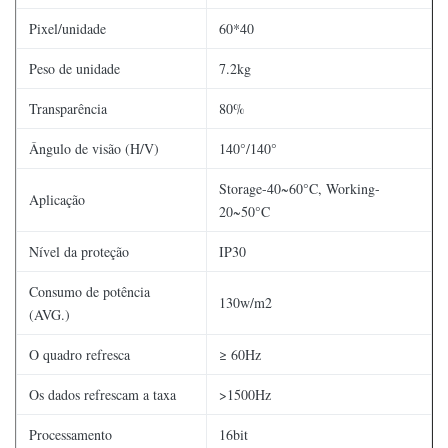
Pixel/unidade
60*40
Peso de unidade
7.2kg
Transparência
80%
Ângulo de visão (H/V)
140°/140°
Storage-40~60°C, Working-
Aplicação
20~50°C
Nível da proteção
IP30
Consumo de potência
130w/m2
(AVG.)
O quadro refresca
≥ 60Hz
Os dados refrescam a taxa
>1500Hz
Processamento
16bit