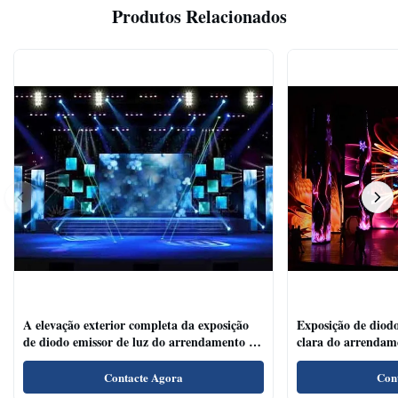
Produtos Relacionados
A elevação exterior completa da exposição
Exposição de diodo
de diodo emissor de luz do arrendamento da
clara do arrendam
cor P4.81 refresca o ângulo de visão largo da
para salões de leit
taxa
Contacte Agora
Con