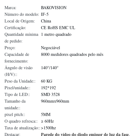
Marca:
BAKOVISION
Número do modelo:
IF-5
Local de Origem:
China
Certificação:
CE RoHS EMC UL
Quantidade mínima
1 metro quadrado
de pedido:
Preço:
Negociável
Capacidade de
8000 medidores quadrados pelo mês
fornecimento:
Ângulo de visão
140°/140°
(H/V)::
Peso da Unidade::
60 KG
Pixel/unidade::
192*192
Tipo de LED::
SMD 3528
Tamanho da
960mmx960mm
unidade::
pixel pitch::
5MM
O quadro refresca::
≥ 60Hz
Taxa de atualização::
>1500hz
Parede do vídeo do diodo emissor de luz da fase
Destacar:
,