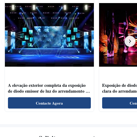
A elevação exterior completa da exposição
Exposição de diodo
de diodo emissor de luz do arrendamento da
clara do arrendam
cor P4.81 refresca o ângulo de visão largo da
para salões de leit
taxa
Contacte Agora
Con