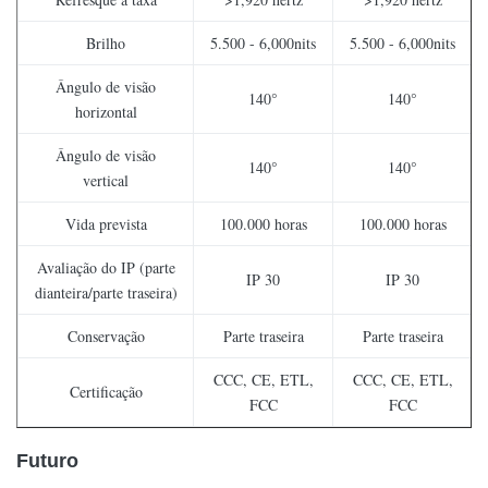
Brilho
5.500 - 6,000nits
5.500 - 6,000nits
Ângulo de visão
140°
140°
horizontal
Ângulo de visão
140°
140°
vertical
Vida prevista
100.000 horas
100.000 horas
Avaliação do IP (parte
IP 30
IP 30
dianteira/parte traseira)
Conservação
Parte traseira
Parte traseira
CCC, CE, ETL,
CCC, CE, ETL,
Certificação
FCC
FCC
Futuro