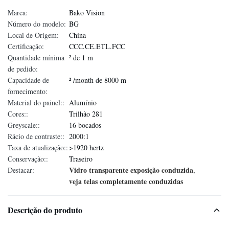
Marca:
Bako Vision
Número do modelo:
BG
Local de Origem:
China
Certificação:
CCC.CE.ETL.FCC
Quantidade mínima
² de 1 m
de pedido:
Capacidade de
² /month de 8000 m
fornecimento:
Material do painel::
Alumínio
Cores::
Trilhão 281
Greyscale::
16 bocados
Rácio de contraste::
2000:1
Taxa de atualização::
>1920 hertz
Conservação::
Traseiro
Vidro transparente exposição conduzida
Destacar:
,
veja telas completamente conduzidas
Descrição do produto