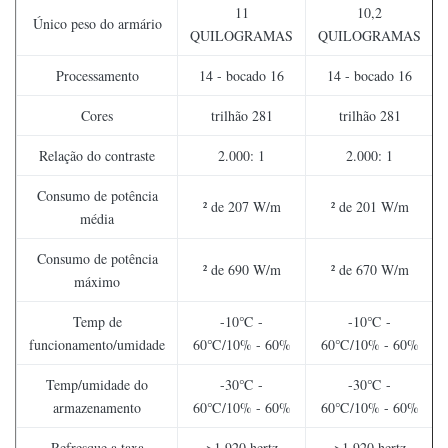
11
10,2
Único peso do armário
QUILOGRAMAS
QUILOGRAMAS
Processamento
14 - bocado 16
14 - bocado 16
Cores
trilhão 281
trilhão 281
Relação do contraste
2.000: 1
2.000: 1
Consumo de potência
² de 207 W/m
² de 201 W/m
média
Consumo de potência
² de 690 W/m
² de 670 W/m
máximo
Temp de
-10℃ -
-10℃ -
funcionamento/umidade
60℃/10% - 60%
60℃/10% - 60%
Temp/umidade do
-30℃ -
-30℃ -
armazenamento
60℃/10% - 60%
60℃/10% - 60%
Refresque a taxa
>1,920 hertz
>1,920 hertz