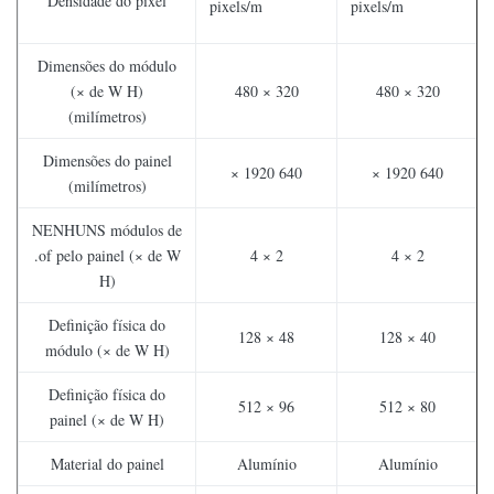
Densidade do pixel
pixels/m
pixels/m
Dimensões do módulo
(× de W H)
480 × 320
480 × 320
(milímetros)
Dimensões do painel
× 1920 640
× 1920 640
(milímetros)
NENHUNS módulos de
.of pelo painel (× de W
4 × 2
4 × 2
H)
Definição física do
128 × 48
128 × 40
módulo (× de W H)
Definição física do
512 × 96
512 × 80
painel (× de W H)
Material do painel
Alumínio
Alumínio