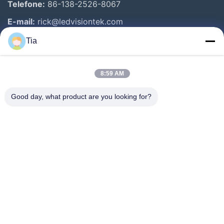
Telefone:
86-138-2526-8067
E-mail:
rick@ledvisiontek.com
Tia
Links Rápidos
8:59 AM
Casa
Produtos
Good day, what product are you looking for?
Sobre Nós
Excursão Da Fábrica
Controle Da Qualidade
Notícia
Contacte-Nos
Follow Us