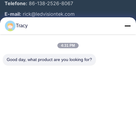
Telefone:
86-138-2526-8067
E-mail:
rick@ledvisiontek.com
Tracy
Links Rápidos
4:31 PM
Casa
Produtos
Good day, what product are you looking for?
Sobre Nós
Excursão Da Fábrica
Controle Da Qualidade
Notícia
Contacte-Nos
Follow Us