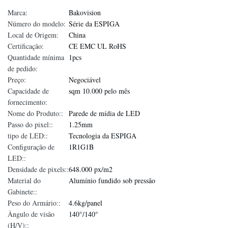
Marca:
Bakovision
Número do modelo:
Série da ESPIGA
Local de Origem:
China
Certificação:
CE EMC UL RoHS
Quantidade mínima
1pcs
de pedido:
Preço:
Negociável
Capacidade de
sqm 10.000 pelo mês
fornecimento:
Nome do Produto::
Parede de mídia de LED
Passo do pixel::
1.25mm
tipo de LED::
Tecnologia da ESPIGA
Configuração de
1R1G1B
LED::
Densidade de pixels::
648.000 px/m2
Material do
Alumínio fundido sob pressão
Gabinete::
Peso do Armário::
4.6kg/panel
Ângulo de visão
140°/140°
(H/V)::