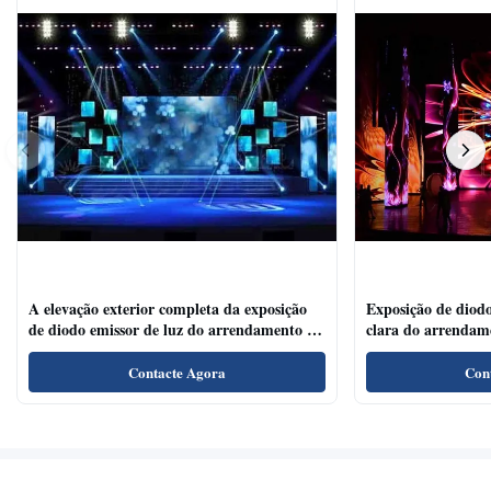
A elevação exterior completa da exposição
Exposição de diodo
de diodo emissor de luz do arrendamento da
clara do arrendam
cor P4.81 refresca o ângulo de visão largo da
para salões de leit
taxa
Contacte Agora
Con