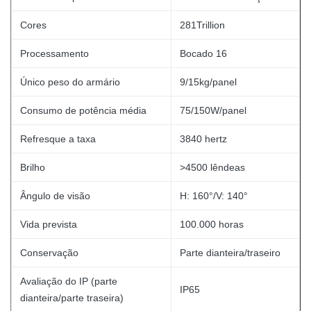
Cores
281Trillion
Processamento
Bocado 16
Único peso do armário
9/15kg/panel
Consumo de potência média
75/150W/panel
Refresque a taxa
3840 hertz
Brilho
>4500 lêndeas
Ângulo de visão
H: 160°/V: 140°
Vida prevista
100.000 horas
Conservação
Parte dianteira/traseiro
Avaliação do IP (parte
IP65
dianteira/parte traseira)