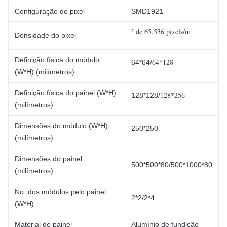
Configuração do pixel
SMD1921
de 65.536 pixels/m
²
Densidade do pixel
Definição física do módulo
64*128
64*64/
(W*H) (milímetros)
Definição física do painel (W*H)
128*256
128*128/
(milímetros)
Dimensões do módulo (W*H)
250*250
(milímetros)
Dimensões do painel
500*500*80/500*1000*80
(milímetros)
No. dos módulos pelo painel
2*2/2*4
(W*H)
Material do painel
Alumínio de fundição