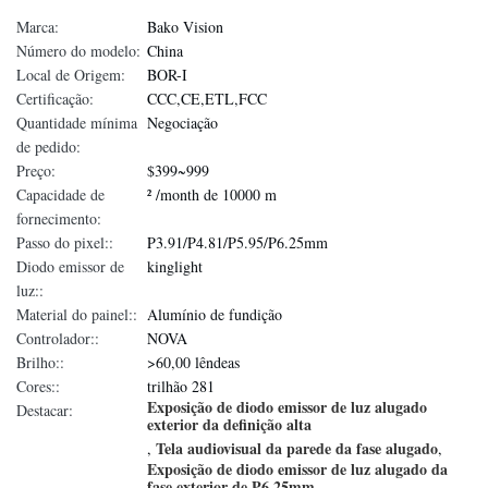
Marca:
Bako Vision
Número do modelo:
China
Local de Origem:
BOR-I
Certificação:
CCC,CE,ETL,FCC
Quantidade mínima
Negociação
de pedido:
Preço:
$399~999
Capacidade de
² /month de 10000 m
fornecimento:
Passo do pixel::
P3.91/P4.81/P5.95/P6.25mm
Diodo emissor de
kinglight
luz::
Material do painel::
Alumínio de fundição
Controlador::
NOVA
Brilho::
>60,00 lêndeas
Cores::
trilhão 281
Exposição de diodo emissor de luz alugado
Destacar:
exterior da definição alta
Tela audiovisual da parede da fase alugado
,
,
Exposição de diodo emissor de luz alugado da
fase exterior de P6.25mm