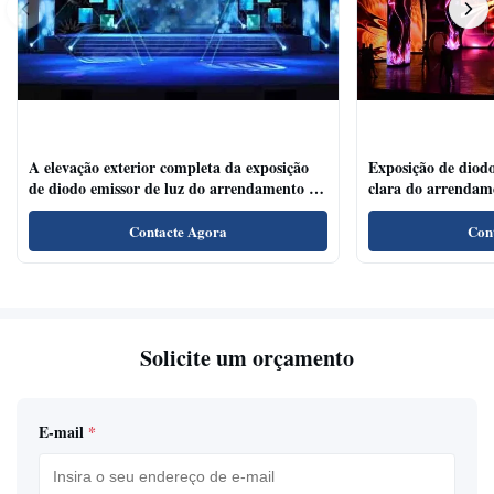
A elevação exterior completa da exposição
Exposição de diodo
de diodo emissor de luz do arrendamento da
clara do arrendam
cor P4.81 refresca o ângulo de visão largo da
para salões de leit
taxa
Contacte Agora
Con
Solicite um orçamento
E-mail
*