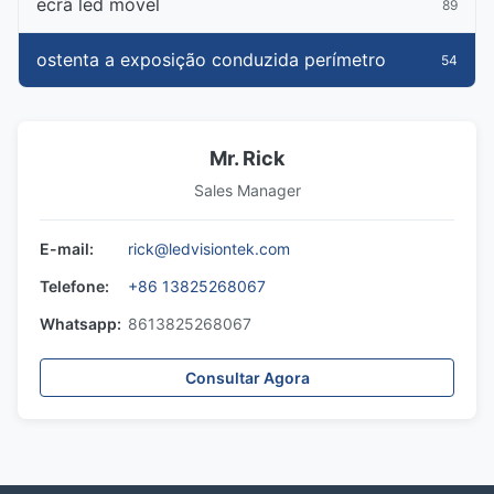
ecrã led móvel
89
ostenta a exposição conduzida perímetro
54
Mr. Rick
Sales Manager
E-mail:
rick@ledvisiontek.com
Telefone:
+86 13825268067
Whatsapp:
8613825268067
Consultar Agora