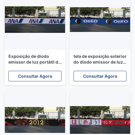
Exposição de diodo
tela de exposição exterior
emissor de luz portátil do
do diodo emissor de luz
perímetro dos esportes
do perímetro dos
P6.4 com dissipação de
esportes P10.66 de
Consultar Agora
Consultar Agora
calor excelente
1280mmx960mm para o
jogo de futebol