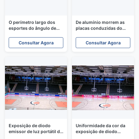
O perímetro largo dos
De alumínio morrem as
esportes do ângulo de
placas conduzidas do
visão conduziu a tela
perímetro da carcaça,
para anunciar P12.8
grandes telas video
Consultar Agora
Consultar Agora
exterior
conduzidas
Multifunction
Exposição de diodo
Uniformidade da cor da
emissor de luz portátil do
exposição de diodo
perímetro dos esportes
emissor de luz do