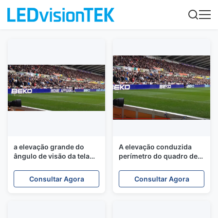
a elevação grande do
A elevação conduzida
ângulo de visão da tela
perímetro do quadro de
do estádio de 10mm
avisos da bandeira da
refresca Rate Sports
exposição dos esportes
Consultar Agora
Consultar Agora
Display
das lêndeas P16 7500
refresca a taxa