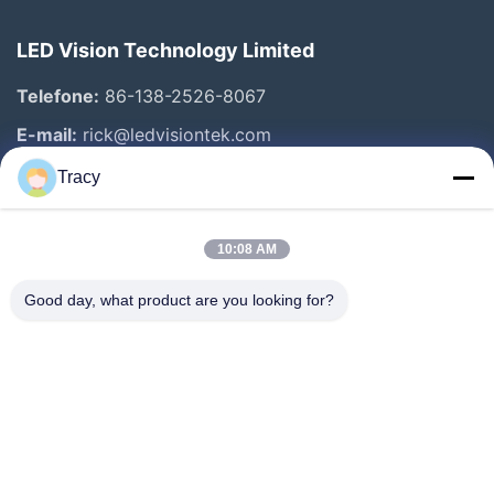
LED Vision Technology Limited
Telefone:
86-138-2526-8067
E-mail:
rick@ledvisiontek.com
Tracy
Links Rápidos
10:08 AM
Casa
Produtos
Good day, what product are you looking for?
Sobre Nós
Excursão Da Fábrica
Controle Da Qualidade
Notícia
Contacte-Nos