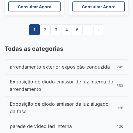
IP65 para o brilho alto de
perímetro dos esportes
Consultar Agora
Consultar Agora
jogos do basquetebol
da cor completa a
instalação rápida da boa
1
2
3
4
5
›
»
Todas as categorias
arrendamento exterior exposição conduzida
245
Exposição de diodo emissor de luz interna do
353
arrendamento
Exposição de diodo emissor de luz alugado
126
da fase
parede de vídeo led interna
136